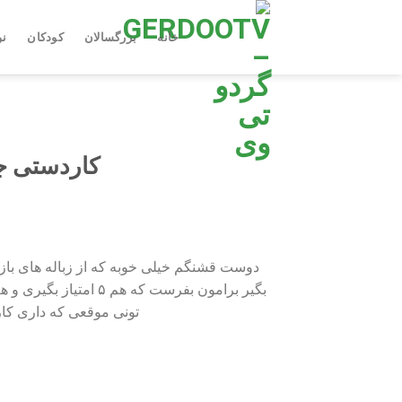
Ski
t
خانه
بزرگسالان
کودکان
نو
conten
کاردستی جا
دوست قشنگم خیلی خوبه که از زباله های با
بگیر برامون بفرست که
تونی موقعی که داری کا