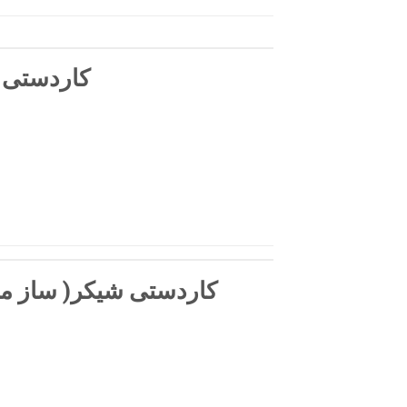
کاردستی ق
کاردستی شیکر( ساز مو