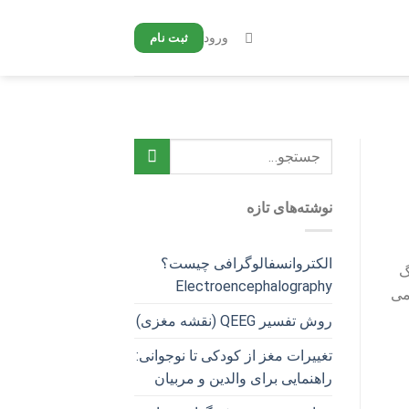
ورود
ثبت نام
نوشته‌های تازه
الکتروانسفالوگرافی چیست؟
گ
Electroencephalography
 می
روش تفسیر QEEG (نقشه مغزی)
تغییرات مغز از کودکی تا نوجوانی:
راهنمایی برای والدین و مربیان