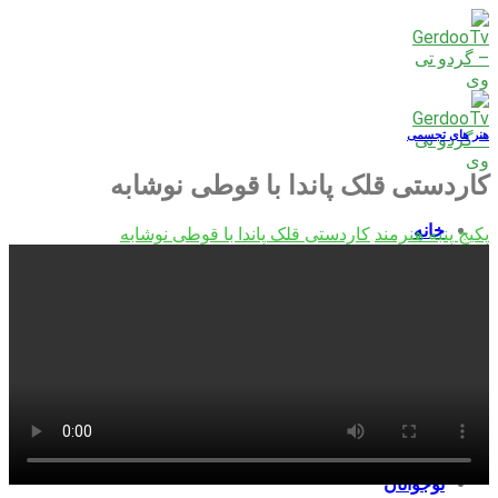
Skip
to
content
هنر های تجسمی
کاردستی قلک پاندا با قوطی نوشابه
خانه
پکیج پنبه هنرمند
کاردستی قلک پاندا با قوطی نوشابه
بزرگسالان
کودکان
نوجوانان