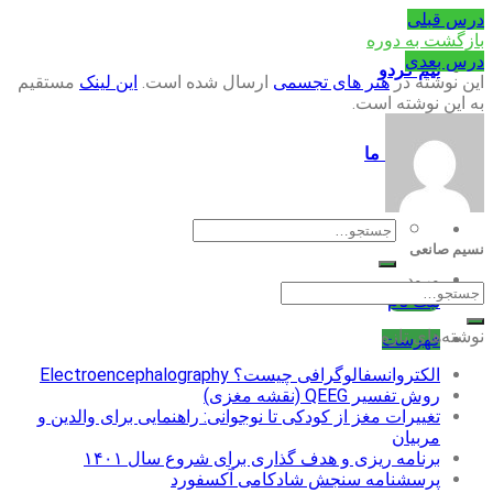
درس قبلی
بازگشت به دوره
درس بعدی
تیم گردو
این نوشته در
هنر های تجسمی
ارسال شده است.
این لینک
مستقیم
به این نوشته است.
تماس با ما
جستجو
برای:
نسیم صانعی
ورود
ثبت نام
نوشته‌های تازه
فهرست
الکتروانسفالوگرافی چیست؟ Electroencephalography
روش تفسیر QEEG (نقشه مغزی)
تغییرات مغز از کودکی تا نوجوانی: راهنمایی برای والدین و
مربیان
برنامه ریزی و هدف گذاری برای شروع سال ۱۴۰۱
پرسشنامه سنجش شادکامی آکسفورد