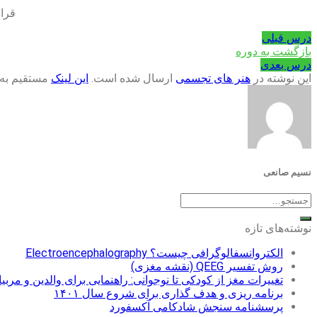
قرار
درس قبلی
بازگشت به دوره
درس بعدی
این نوشته در
هنر های تجسمی
ارسال شده است.
این لینک
مستقیم به 
نسیم صانعی
نوشته‌های تازه
الکتروانسفالوگرافی چیست؟ Electroencephalography
روش تفسیر QEEG (نقشه مغزی)
تغییرات مغز از کودکی تا نوجوانی: راهنمایی برای والدین و مربی
برنامه ریزی و هدف گذاری برای شروع سال ۱۴۰۱
پرسشنامه سنجش شادکامی آکسفورد