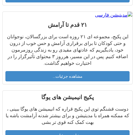
۲۱ قدم تا آرامش
اين پكيج، مجموعه اى ٢١ روزه است براى بزرگسالان، نوجوانان
و حتى كودكان تا براى برقرارى آرامش و حس خوب از درون
خود، يادبگيريم كه عادتهاى مفيدى رو به زندگى روزمرمون
اضافه كنيم. پس در اين مسير، هرروز ٣ محتواى تأثيرگزار را در
اختيارت خواهيم گذاشت.
مشاهده جزئیات...
پکیج انیمیشن های یوگا
دوست قشنگم توی این پکیج قراره که انیمیشن های یوگا ببینی ،
که ممکنه همراه با مدیتیشن و برای بیشتر شدنه آرامشت باشه یا
بهت کمک کنه قوی تر بشی