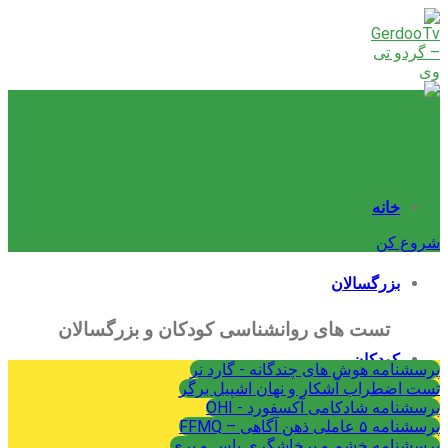
Skip
to
content
خانه
شروع کن
بزرگسالان
تست های روانشناسی کودکان و بزرگسالان
کودکان
پرسشنامه هوش های چندگانه - گارد نر
تست اضطراب آشکار و نهان اشپیل برگر
پرسشنامه شادکامی آکسفورد - OHI
پرسشنامه ۵ عاملی ذهن آگاهی – FFMQ
نوجوانان
پرسشنامه خشم و پرخاشگری باس و پری