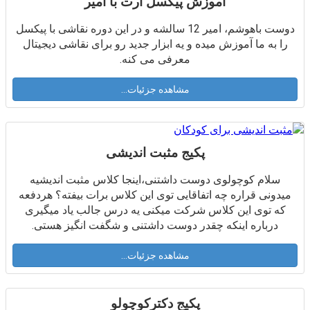
آموزش پیکسل آرت با امیر
دوست باهوشم، امیر 12 سالشه و در این دوره نقاشی با پیکسل
را به ما آموزش میده و یه ابزار جدید رو برای نقاشی دیجیتال
معرفی می کنه.
مشاهده جزئیات...
پکیج مثبت اندیشی
سلام كوچولوى دوست داشتنى،اينجا كلاس مثبت انديشيه
ميدونى قراره چه اتفاقايى توى اين كلاس برات بيفته؟ هردفعه
كه توى اين كلاس شركت ميكنى يه درس جالب ياد ميگيرى
درباره اينكه چقدر دوست داشتنى و شگفت انگيز هستى.
مشاهده جزئیات...
پکیج دکترکوچولو