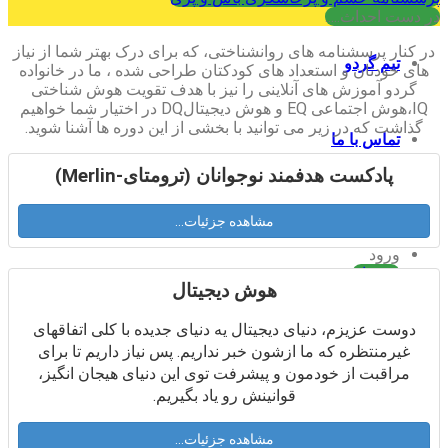
در دست احداث.....
در کنار پرسشنامه های روانشناختی، که برای درک بهتر شما از نیاز
تیم گردو
های خودتان و استعداد های کودکتان طراحی شده ، ما در خانواده
گردو آموزش های آنلاینی را نیز با هدف تقویت هوش شناختی
IQ،هوش اجتماعی EQ و هوش دیجیتالDQ در اختیار شما خواهیم
گذاشت که در زیر می توانید با بخشی از این دوره ها آشنا شوید.
تماس با ما
پادکست هدفمند نوجوانان (ترومتای-Merlin)
جستجو
مشاهده جزئیات...
برای:
ورود
ثبت نام
هوش دیجیتال
فهرست
دوست عزيزم، دنياى ديجيتال يه دنياى جديده با كلى اتفاقهاى
غيرمنتظره كه ما ازشون خبر نداريم. پس نياز داريم تا براى
مراقبت از خودمون و پيشرفت توى اين دنياى هيجان انگيز،
قوانينش رو ياد بگيريم.
مشاهده جزئیات...