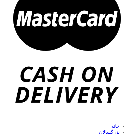
خانه
بزرگسالان