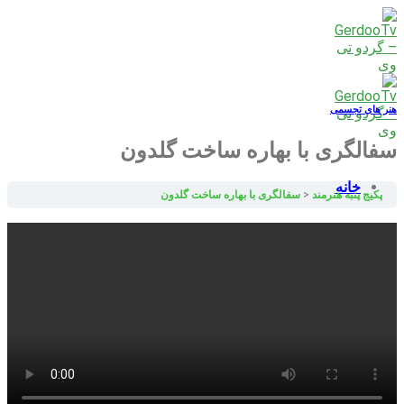
Skip
to
content
هنر های تجسمی
سفالگری با بهاره ساخت گلدون
خانه
پکیج پنبه هنرمند
سفالگری با بهاره ساخت گلدون
بزرگسالان
کودکان
نوجوانان