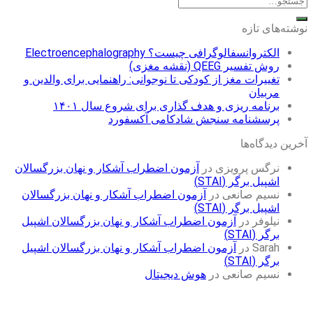
نوشته‌های تازه
الکتروانسفالوگرافی چیست؟ Electroencephalography
روش تفسیر QEEG (نقشه مغزی)
تغییرات مغز از کودکی تا نوجوانی: راهنمایی برای والدین و
مربیان
برنامه ریزی و هدف گذاری برای شروع سال ۱۴۰۱
پرسشنامه سنجش شادکامی آکسفورد
آخرین دیدگاه‌ها
نرگس پرویزی
در
آزمون اضطراب آشکار و نهان بزرگسالان
اشپیل برگر (STAI)
نسیم صانعی
در
آزمون اضطراب آشکار و نهان بزرگسالان
اشپیل برگر (STAI)
نیلوفر
در
آزمون اضطراب آشکار و نهان بزرگسالان اشپیل
برگر (STAI)
Sarah
در
آزمون اضطراب آشکار و نهان بزرگسالان اشپیل
برگر (STAI)
نسیم صانعی
در
هوش دیجیتال