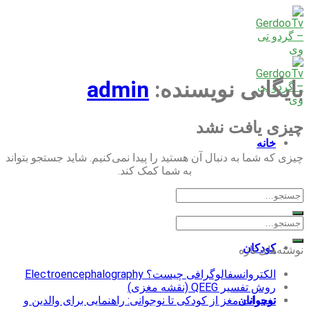
Skip
to
content
بایگانی نویسنده:
admin
چیزی یافت نشد
خانه
چیزی که شما به دنبال آن هستید را پیدا نمی‌کنیم. شاید جستجو بتواند
به شما کمک کند.
بزرگسالان
کودکان
نوشته‌های تازه
الکتروانسفالوگرافی چیست؟ Electroencephalography
روش تفسیر QEEG (نقشه مغزی)
تغییرات مغز از کودکی تا نوجوانی: راهنمایی برای والدین و
نوجوانان