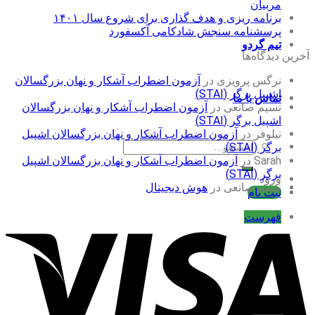
مربیان
برنامه ریزی و هدف گذاری برای شروع سال ۱۴۰۱
پرسشنامه سنجش شادکامی آکسفورد
تیم گردو
آخرین دیدگاه‌ها
نرگس پرویزی
در
آزمون اضطراب آشکار و نهان بزرگسالان
اشپیل برگر (STAI)
تماس با ما
نسیم صانعی
در
آزمون اضطراب آشکار و نهان بزرگسالان
اشپیل برگر (STAI)
نیلوفر
در
آزمون اضطراب آشکار و نهان بزرگسالان اشپیل
جستجو
برگر (STAI)
برای:
Sarah
در
آزمون اضطراب آشکار و نهان بزرگسالان اشپیل
برگر (STAI)
ورود
نسیم صانعی
در
هوش دیجیتال
ثبت نام
فهرست