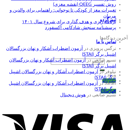
روش تفسیر QEEG (نقشه مغزی)
تغییرات مغز از کودکی تا نوجوانی: راهنمایی برای والدین و
مربیان
تیم گردو
برنامه ریزی و هدف گذاری برای شروع سال ۱۴۰۱
پرسشنامه سنجش شادکامی آکسفورد
آخرین دیدگاه‌ها
تماس با ما
نرگس پرویزی
در
آزمون اضطراب آشکار و نهان بزرگسالان
اشپیل برگر (STAI)
نسیم صانعی
در
آزمون اضطراب آشکار و نهان بزرگسالان
جستجو
اشپیل برگر (STAI)
برای:
نیلوفر
در
آزمون اضطراب آشکار و نهان بزرگسالان اشپیل
ورود
برگر (STAI)
ثبت نام
Sarah
در
آزمون اضطراب آشکار و نهان بزرگسالان اشپیل
برگر (STAI)
فهرست
نسیم صانعی
در
هوش دیجیتال