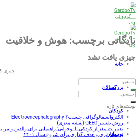
Skip
to
content
بایگانی برچسب:
هوش و خلاقیت
چیزی یافت نشد
خانه
چیزی که 
بزرگسالان
نوشته‌های تازه
کودکان
الکتروانسفالوگرافی چیست؟ Electroencephalography
روش تفسیر QEEG (نقشه مغزی)
تغییرات مغز از کودکی تا نوجوانی: راهنمایی برای والدین و مربی
نوجوانان
برنامه ریزی و هدف گذاری برای شروع سال ۱۴۰۱