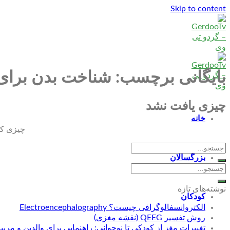
Skip to content
بایگانی برچسب:
شناخت بدن برای
چیزی یافت نشد
خانه
چیزی که 
بزرگسالان
نوشته‌های تازه
کودکان
الکتروانسفالوگرافی چیست؟ Electroencephalography
روش تفسیر QEEG (نقشه مغزی)
تغییرات مغز از کودکی تا نوجوانی: راهنمایی برای والدین و مربی