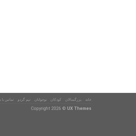
خانه
بزرگسالان
کودکان
نوجوانان
تیم گردو
تماس با م
Copyright 2026 ©
UX Themes