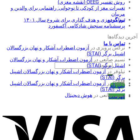
روش تفسیر QEEG (نقشه مغزی)
تغییرات مغز از کودکی تا نوجوانی: راهنمایی برای والدین و
مربیان
برنامه ریزی و هدف گذاری برای شروع سال ۱۴۰۱
تیم گردو
پرسشنامه سنجش شادکامی آکسفورد
آخرین دیدگاه‌ها
تماس با ما
نرگس پرویزی
در
آزمون اضطراب آشکار و نهان بزرگسالان
اشپیل برگر (STAI)
نسیم صانعی
در
آزمون اضطراب آشکار و نهان بزرگسالان
جستجو
اشپیل برگر (STAI)
برای:
نیلوفر
در
آزمون اضطراب آشکار و نهان بزرگسالان اشپیل
برگر (STAI)
ورود
Sarah
در
آزمون اضطراب آشکار و نهان بزرگسالان اشپیل
ثبت نام
برگر (STAI)
نسیم صانعی
در
هوش دیجیتال
فهرست