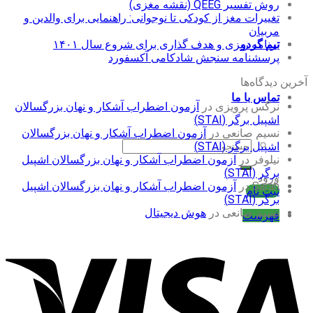
روش تفسیر QEEG (نقشه مغزی)
تغییرات مغز از کودکی تا نوجوانی: راهنمایی برای والدین و
مربیان
برنامه ریزی و هدف گذاری برای شروع سال ۱۴۰۱
تیم گردو
پرسشنامه سنجش شادکامی آکسفورد
آخرین دیدگاه‌ها
تماس با ما
نرگس پرویزی
در
آزمون اضطراب آشکار و نهان بزرگسالان
اشپیل برگر (STAI)
نسیم صانعی
در
آزمون اضطراب آشکار و نهان بزرگسالان
جستجو
اشپیل برگر (STAI)
برای:
نیلوفر
در
آزمون اضطراب آشکار و نهان بزرگسالان اشپیل
برگر (STAI)
ورود
Sarah
در
آزمون اضطراب آشکار و نهان بزرگسالان اشپیل
ثبت نام
برگر (STAI)
نسیم صانعی
در
هوش دیجیتال
فهرست