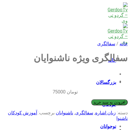
Skip
to
content
خانه
/
سفالگری
سفالگری ویژه ناشنوایان
خانه
بزرگسالان
تومان
75000
افزودن به سبد خرید
کودکان
دسته:
زبان اشاره
,
سفالگری
,
ناشنوایان
برچسب:
آموزش کودکان
ناشنوا
نوجوانان