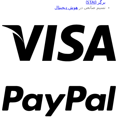
برگر (STAI)
نسیم صانعی
در
هوش دیجیتال