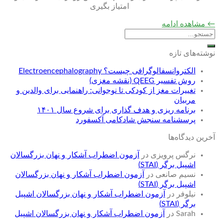
امتیاز بگیری
←
مشاهده ادامه
نوشته‌های تازه
الکتروانسفالوگرافی چیست؟ Electroencephalography
روش تفسیر QEEG (نقشه مغزی)
تغییرات مغز از کودکی تا نوجوانی: راهنمایی برای والدین و
مربیان
برنامه ریزی و هدف گذاری برای شروع سال ۱۴۰۱
پرسشنامه سنجش شادکامی آکسفورد
آخرین دیدگاه‌ها
نرگس پرویزی
در
آزمون اضطراب آشکار و نهان بزرگسالان
اشپیل برگر (STAI)
نسیم صانعی
در
آزمون اضطراب آشکار و نهان بزرگسالان
اشپیل برگر (STAI)
نیلوفر
در
آزمون اضطراب آشکار و نهان بزرگسالان اشپیل
برگر (STAI)
Sarah
در
آزمون اضطراب آشکار و نهان بزرگسالان اشپیل