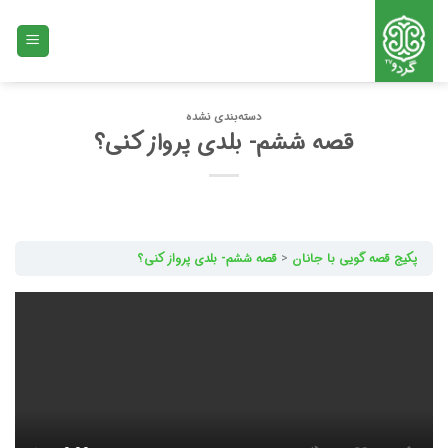
Ski
t
conten
دسته‌بندی نشده
قصه ششم- بلدی پرواز کنی؟
پکیج قصه گویی با جانان
قصه ششم- بلدی پرواز کنی؟