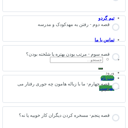
تیم گردو
قصه دوم - رفتن به مهدکودک و مدرسه
تماس با ما
قصه سوم - مرتب بودن بهتره یا شلخته بودن؟
جستجو
برای:
ورود
ثبت نام
قصه چهارم- ما با زباله هامون چه جوری رفتار می
فهرست
کنیم؟
قصه پنجم- مسخره کردن دیگران کار خوبیه یا نه؟