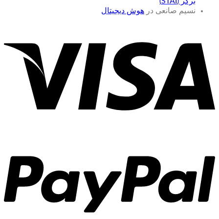
برگر (STAI)
نسیم صانعی
در
هوش دیجیتال