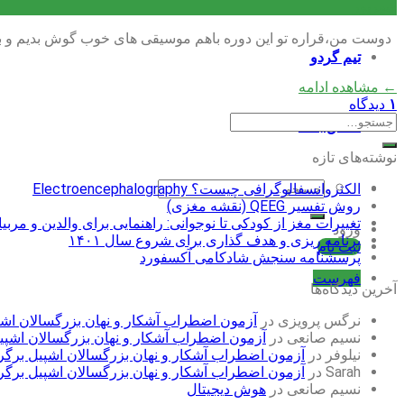
شهریور
دوست من،قراره تو این دوره باهم موسیقی های خوب گوش بدیم و با س
تیم گردو
←
مشاهده ادامه
۱
دیدگاه
تماس با ما
نوشته‌های تازه
جستجو
الکتروانسفالوگرافی چیست؟ Electroencephalography
برای:
روش تفسیر QEEG (نقشه مغزی)
تغییرات مغز از کودکی تا نوجوانی: راهنمایی برای والدین و مربی
ورود
برنامه ریزی و هدف گذاری برای شروع سال ۱۴۰۱
ثبت نام
پرسشنامه سنجش شادکامی آکسفورد
فهرست
آخرین دیدگاه‌ها
نرگس پرویزی
در
آزمون اضطراب آشکار و نهان بزرگسالان اشپیل بر
نسیم صانعی
در
آزمون اضطراب آشکار و نهان بزرگسالان اشپیل برگ
نیلوفر
در
آزمون اضطراب آشکار و نهان بزرگسالان اشپیل برگر (STAI
Sarah
در
آزمون اضطراب آشکار و نهان بزرگسالان اشپیل برگر (STAI
نسیم صانعی
در
هوش دیجیتال