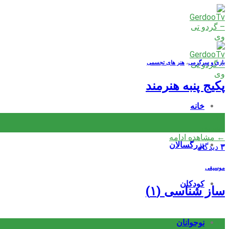
Skip
to
content
بازی و سرگرمی
،
هنر های تجسمی
پکیج پنبه هنرمند
خانه
۲۰
شهریور
←
مشاهده ادامه
بزرگسالان
۳
دیدگاه
موسیقی
کودکان
ساز شناسی (۱)
نوجوانان
۱۸