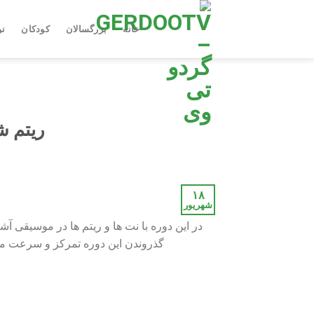
Ski
t
خانه
بزرگسالان
کودکان
نو
conten
ریتم ش
۱۸
شهریور
در این دوره با نت ها و ریتم ها در موسیقی آ
گذروندن این دوره تمرکز و سرعت م