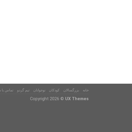
خانه
بزرگسالان
کودکان
نوجوانان
تیم گردو
تماس با م
Copyright 2026 ©
UX Themes