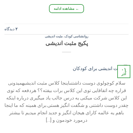
←
مشاهده ادامه
۲
دیدگاه
روانشناسی کودک
،
مثبت اندیشی
پکیج مثبت اندیشی
۰۱
آذر
سلام کوچولوى دوست داشتنىاینجا کلاس مثبت اندیشیهمیدونى
قراره چه اتفاقایى توى این کلاس برات بیفته؟؟ هردفعه که توى
این کلاس شرکت میکنى یه درس جالب یاد میگیرى درباره اینکه
چقدر دوست داشتنى و شگفت انگیز هستى.براى همینه که ما اینجا
باهم یه عالمه کاراى هیجان انگیز و جدید انجام میدیم تا بیشتر
درمورد خودمون و […]