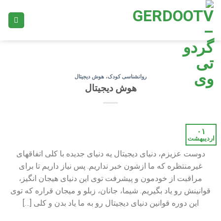
Ski
t
conten
روانشناسی کودک
،
هوش دیجیتال
هوش دیجیتال
۰۱
اردیبهشت
دوست عزیزم، دنیاى دیجیتال یه دنیاى جدیده با کلى اتفاقهاى
غیرمنتظره که ما ازشون خبر نداریم. پس نیاز داریم تا براى
مراقبت از خودمون و پیشرفت توى این دنیاى هیجان انگیز،
قوانینش رو یاد بگیریم. شیما، جانان، زبلو و میجان قراره که توى
این دوره قوانین دنیاى دیجیتال رو به ما یاد بدن و کلى […]