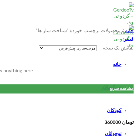
Skip
to
content
خانه
/
محصولات برچسب خورده “شناخت ساز ها”
فیلتر
نمایش یک نتیجه
خانه
w anything here
بزرگسالان
مشاهده سریع
کودکان
تومان
360000
نوجوانان