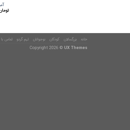
آمو
تومان
خانه
بزرگسالان
کودکان
نوجوانان
تیم گردو
تماس با م
Copyright 2026 ©
UX Themes