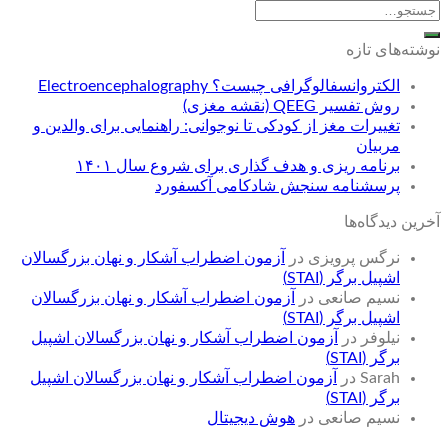
نوشته‌های تازه
الکتروانسفالوگرافی چیست؟ Electroencephalography
روش تفسیر QEEG (نقشه مغزی)
تغییرات مغز از کودکی تا نوجوانی: راهنمایی برای والدین و
مربیان
برنامه ریزی و هدف گذاری برای شروع سال ۱۴۰۱
پرسشنامه سنجش شادکامی آکسفورد
آخرین دیدگاه‌ها
نرگس پرویزی
در
آزمون اضطراب آشکار و نهان بزرگسالان
اشپیل برگر (STAI)
نسیم صانعی
در
آزمون اضطراب آشکار و نهان بزرگسالان
اشپیل برگر (STAI)
نیلوفر
در
آزمون اضطراب آشکار و نهان بزرگسالان اشپیل
برگر (STAI)
Sarah
در
آزمون اضطراب آشکار و نهان بزرگسالان اشپیل
برگر (STAI)
نسیم صانعی
در
هوش دیجیتال