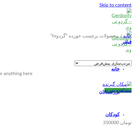
Skip to content
خانه
/
محصولات برچسب خورده “گردوtv”
فیلتر
خانه
w anything here
مشاهده سریع
بزرگسالان
کودکان
تومان
350000