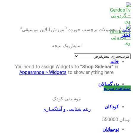
Skip
to
content
خانه
/
محصولات برچسب خورده “آموزش آنلاین موسیقی”
فیلتر
نمایش یک نتیجه
خانه
You need to assign Widgets to
"Shop Sidebar"
in
Appearance > Widgets
to show anything here
بزرگسالان
مشاهده سریع
موسیقی کودک
کودکان
ریتم شناسی و آهنگسازی
تومان
550000
نوجوانان